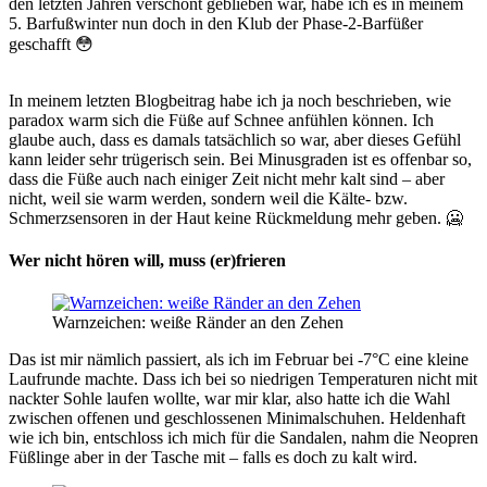
den letzten Jahren verschont geblieben war, habe ich es in meinem
5. Barfußwinter nun doch in den Klub der Phase-2-Barfüßer
geschafft 😳
In meinem letzten Blogbeitrag habe ich ja noch beschrieben, wie
paradox warm sich die Füße auf Schnee anfühlen können. Ich
glaube auch, dass es damals tatsächlich so war, aber dieses Gefühl
kann leider sehr trügerisch sein. Bei Minusgraden ist es offenbar so,
dass die Füße auch nach einiger Zeit nicht mehr kalt sind – aber
nicht, weil sie warm werden, sondern weil die Kälte- bzw.
Schmerzsensoren in der Haut keine Rückmeldung mehr geben. 🥶
Wer nicht hören will, muss (er)frieren
Warnzeichen: weiße Ränder an den Zehen
Das ist mir nämlich passiert, als ich im Februar bei -7°C eine kleine
Laufrunde machte. Dass ich bei so niedrigen Temperaturen nicht mit
nackter Sohle laufen wollte, war mir klar, also hatte ich die Wahl
zwischen offenen und geschlossenen Minimalschuhen. Heldenhaft
wie ich bin, entschloss ich mich für die Sandalen, nahm die Neopren
Füßlinge aber in der Tasche mit – falls es doch zu kalt wird.