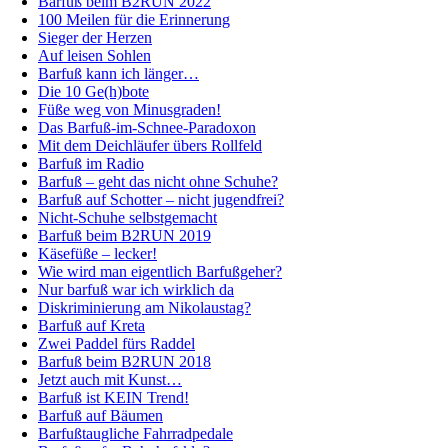
Barfuß beim B2RUN 2022
100 Meilen für die Erinnerung
Sieger der Herzen
Auf leisen Sohlen
Barfuß kann ich länger…
Die 10 Ge(h)bote
Füße weg von Minusgraden!
Das Barfuß-im-Schnee-Paradoxon
Mit dem Deichläufer übers Rollfeld
Barfuß im Radio
Barfuß – geht das nicht ohne Schuhe?
Barfuß auf Schotter – nicht jugendfrei?
Nicht-Schuhe selbstgemacht
Barfuß beim B2RUN 2019
Käsefüße – lecker!
Wie wird man eigentlich Barfußgeher?
Nur barfuß war ich wirklich da
Diskriminierung am Nikolaustag?
Barfuß auf Kreta
Zwei Paddel fürs Raddel
Barfuß beim B2RUN 2018
Jetzt auch mit Kunst…
Barfuß ist KEIN Trend!
Barfuß auf Bäumen
Barfußtaugliche Fahrradpedale