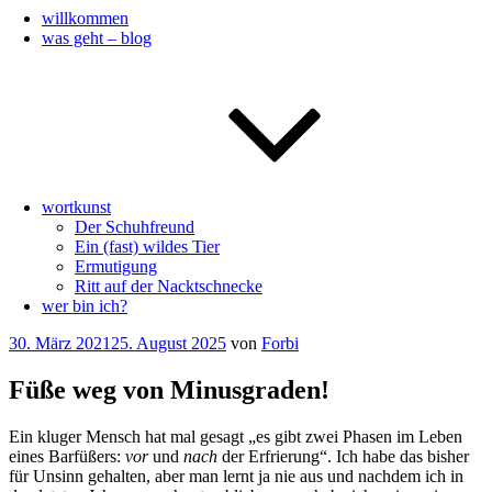
willkommen
was geht – blog
wortkunst
Der Schuhfreund
Ein (fast) wildes Tier
Ermutigung
Ritt auf der Nacktschnecke
wer bin ich?
Veröffentlicht
30. März 2021
25. August 2025
von
Forbi
am
Füße weg von Minusgraden!
Ein kluger Mensch hat mal gesagt „es gibt zwei Phasen im Leben
eines Barfüßers:
vor
und
nach
der Erfrierung“. Ich habe das bisher
für Unsinn gehalten, aber man lernt ja nie aus und nachdem ich in