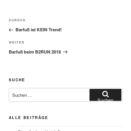
Beitragsnavigation
Vorheriger
ZURÜCK
Beitrag
Barfuß ist KEIN Trend!
Nächster
WEITER
Beitrag
Barfuß beim B2RUN 2018
SUCHE
Suchen
nach:
Suchen
ALLE BEITRÄGE