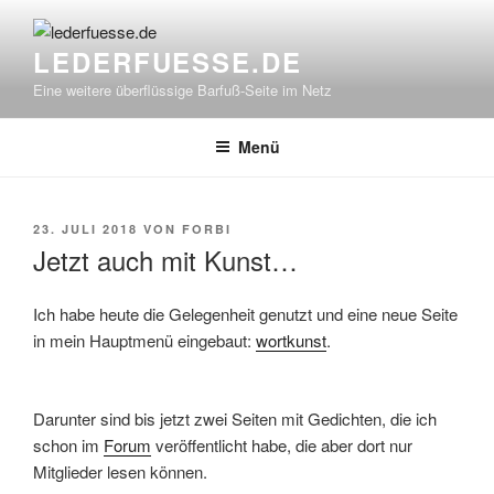
Zum
Inhalt
LEDERFUESSE.DE
springen
Eine weitere überflüssige Barfuß-Seite im Netz
Menü
VERÖFFENTLICHT
23. JULI 2018
VON
FORBI
AM
Jetzt auch mit Kunst…
Ich habe heute die Gelegenheit genutzt und eine neue Seite
in mein Hauptmenü eingebaut:
wortkunst
.
Darunter sind bis jetzt zwei Seiten mit Gedichten, die ich
schon im
Forum
veröffentlicht habe, die aber dort nur
Mitglieder lesen können.