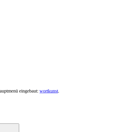
 Hauptmenü eingebaut:
wortkunst
.
Suchen