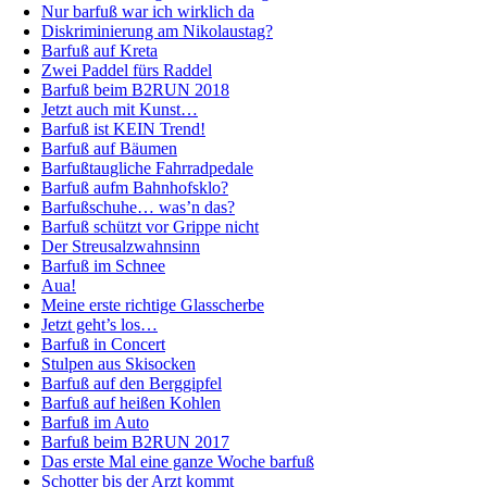
Nur barfuß war ich wirklich da
Diskriminierung am Nikolaustag?
Barfuß auf Kreta
Zwei Paddel fürs Raddel
Barfuß beim B2RUN 2018
Jetzt auch mit Kunst…
Barfuß ist KEIN Trend!
Barfuß auf Bäumen
Barfußtaugliche Fahrradpedale
Barfuß aufm Bahnhofsklo?
Barfußschuhe… was’n das?
Barfuß schützt vor Grippe nicht
Der Streusalzwahnsinn
Barfuß im Schnee
Aua!
Meine erste richtige Glasscherbe
Jetzt geht’s los…
Barfuß in Concert
Stulpen aus Skisocken
Barfuß auf den Berggipfel
Barfuß auf heißen Kohlen
Barfuß im Auto
Barfuß beim B2RUN 2017
Das erste Mal eine ganze Woche barfuß
Schotter bis der Arzt kommt