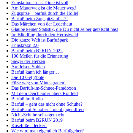
Ennskraxn – das Triple ist voll
Am Mauerweg ist die Mauer weg!
Zugspitze – barfuß durch die Hölle!
Barfuß beim Zugspitzlauf…?!
Das Märchen von der Lederhaut
Glaube keiner Statistik, die Du nicht selber gefälscht hast
Im Blindflug durch den Herbstwald
Die ganze Welt ist Barfußpark
Ennskraxn 2.0
Barfuß beim B2RUN 2022
100 Meilen für die Erinnerung
Sieger der Herzen
Auf leisen Sohlen
Barfuß kann ich länger…
Die 10 Ge(h)bote
Füße weg von Minusgraden!
Das Barfuß-im-Schnee-Paradoxon
Mit dem Deichläufer übers Rollfeld
Barfuß im Radio
Barfuß – geht das nicht ohne Schuhe?
Barfuß auf Schotter – nicht jugendfrei?
Nicht-Schuhe selbstgemacht
Barfuß beim B2RUN 2019
Käsefüße – lecker!
Wie wird man eigentlich Barfußgeher?