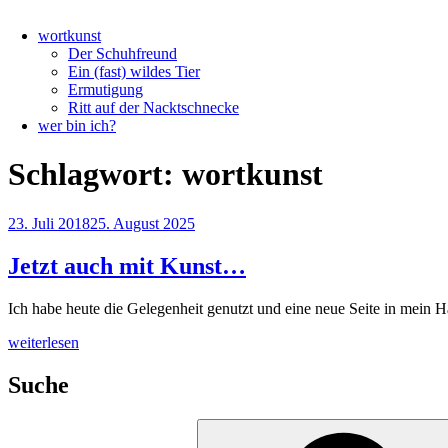
wortkunst
Der Schuhfreund
Ein (fast) wildes Tier
Ermutigung
Ritt auf der Nacktschnecke
wer bin ich?
Schlagwort:
wortkunst
Veröffentlicht
23. Juli 2018
25. August 2025
am
Jetzt auch mit Kunst…
Ich habe heute die Gelegenheit genutzt und eine neue Seite in mein
„Jetzt
weiterlesen
auch
mit
Suche
Kunst…“
Suchen
nach: