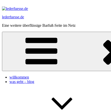
Zum
Inhalt
springen
lederfuesse.de
Eine weitere überflüssige Barfuß-Seite im Netz
willkommen
was geht – blog