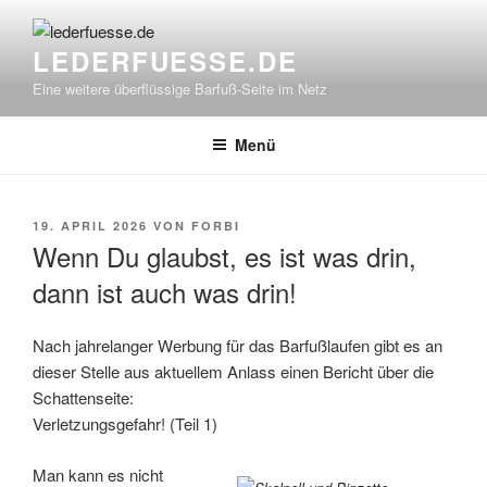
Zum
Inhalt
LEDERFUESSE.DE
springen
Eine weitere überflüssige Barfuß-Seite im Netz
Menü
VERÖFFENTLICHT
19. APRIL 2026
VON
FORBI
AM
Wenn Du glaubst, es ist was drin,
dann ist auch was drin!
Nach jahrelanger Werbung für das Barfußlaufen gibt es an
dieser Stelle aus aktuellem Anlass einen Bericht über die
Schattenseite:
Verletzungsgefahr! (Teil 1)
Man kann es nicht