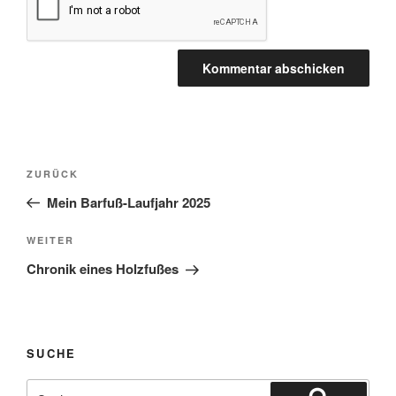
Beitragsnavigation
Vorheriger
ZURÜCK
Beitrag
Mein Barfuß-Laufjahr 2025
Nächster
WEITER
Beitrag
Chronik eines Holzfußes
SUCHE
Suchen