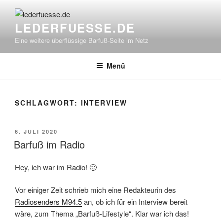
Zum
Inhalt
LEDERFUESSE.DE
springen
Eine weitere überflüssige Barfuß-Seite im Netz
Menü
SCHLAGWORT:
INTERVIEW
VERÖFFENTLICHT
6. JULI 2020
AM
Barfuß im Radio
Hey, ich war im Radio! 🙂
Vor einiger Zeit schrieb mich eine Redakteurin des
Radiosenders M94.5
an, ob ich für ein Interview bereit
wäre, zum Thema „Barfuß-Lifestyle“. Klar war ich das!