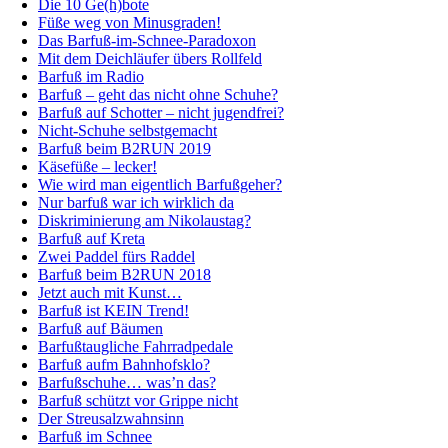
Die 10 Ge(h)bote
Füße weg von Minusgraden!
Das Barfuß-im-Schnee-Paradoxon
Mit dem Deichläufer übers Rollfeld
Barfuß im Radio
Barfuß – geht das nicht ohne Schuhe?
Barfuß auf Schotter – nicht jugendfrei?
Nicht-Schuhe selbstgemacht
Barfuß beim B2RUN 2019
Käsefüße – lecker!
Wie wird man eigentlich Barfußgeher?
Nur barfuß war ich wirklich da
Diskriminierung am Nikolaustag?
Barfuß auf Kreta
Zwei Paddel fürs Raddel
Barfuß beim B2RUN 2018
Jetzt auch mit Kunst…
Barfuß ist KEIN Trend!
Barfuß auf Bäumen
Barfußtaugliche Fahrradpedale
Barfuß aufm Bahnhofsklo?
Barfußschuhe… was’n das?
Barfuß schützt vor Grippe nicht
Der Streusalzwahnsinn
Barfuß im Schnee