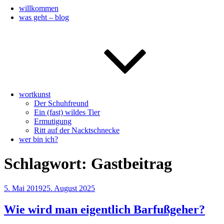
willkommen
was geht – blog
wortkunst
Der Schuhfreund
Ein (fast) wildes Tier
Ermutigung
Ritt auf der Nacktschnecke
wer bin ich?
Schlagwort:
Gastbeitrag
Veröffentlicht
5. Mai 2019
25. August 2025
am
Wie wird man eigentlich Barfußgeher?