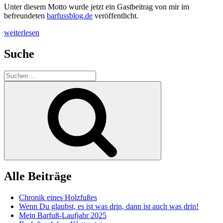
Unter diesem Motto wurde jetzt ein Gastbeitrag von mir im
befreundeten
barfussblog.de
veröffentlicht.
„Wie
weiterlesen
wird
man
Suche
eigentlich
Barfußgeher?“
Suchen
nach:
Suchen
Alle Beiträge
Chronik eines Holzfußes
Wenn Du glaubst, es ist was drin, dann ist auch was drin!
Mein Barfuß-Laufjahr 2025