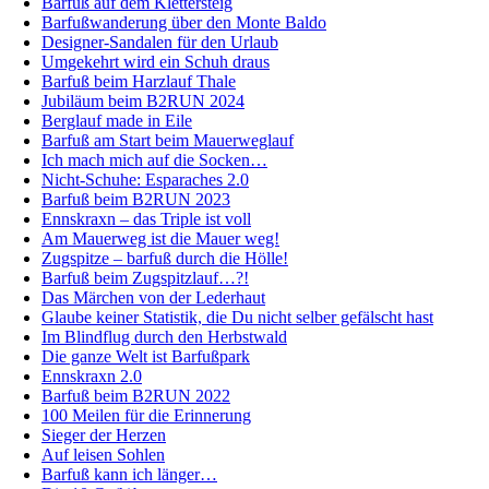
Barfuß auf dem Klettersteig
Barfußwanderung über den Monte Baldo
Designer-Sandalen für den Urlaub
Umgekehrt wird ein Schuh draus
Barfuß beim Harzlauf Thale
Jubiläum beim B2RUN 2024
Berglauf made in Eile
Barfuß am Start beim Mauerweglauf
Ich mach mich auf die Socken…
Nicht-Schuhe: Esparaches 2.0
Barfuß beim B2RUN 2023
Ennskraxn – das Triple ist voll
Am Mauerweg ist die Mauer weg!
Zugspitze – barfuß durch die Hölle!
Barfuß beim Zugspitzlauf…?!
Das Märchen von der Lederhaut
Glaube keiner Statistik, die Du nicht selber gefälscht hast
Im Blindflug durch den Herbstwald
Die ganze Welt ist Barfußpark
Ennskraxn 2.0
Barfuß beim B2RUN 2022
100 Meilen für die Erinnerung
Sieger der Herzen
Auf leisen Sohlen
Barfuß kann ich länger…