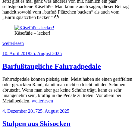
Jetzt gibt es mal ganz was anderes von mir, nämlich ein paar
selbstgebackene Käsefüße. Man könnte auch sagen, dieser Beitrag
handelt sowohl vom „barfuß Plätzchen backen“ als auch vom
„Barfußplätzchen backen“ 🙂
Käsefüße – lecker!
„Käsefüße
weiterlesen
–
Veröffentlicht
10. April 2018
25. August 2025
lecker!“
am
Barfußtaugliche Fahrradpedale
Fahrradpedale können pieksig sein. Meist haben sie einen geriffelten
oder gezackten Rand, damit man nicht so leicht mit den Schuhen
abrutscht. Wenn man aber gar keine Schuhe trägt, kann es sehr
unangenehm sein, kräftig in die Pedale zu treten. Vor allem bei
„Barfußtaugliche
Metallpedalen.
weiterlesen
Fahrradpedale“
Veröffentlicht
4. Dezember 2017
25. August 2025
am
Stulpen aus Skisocken