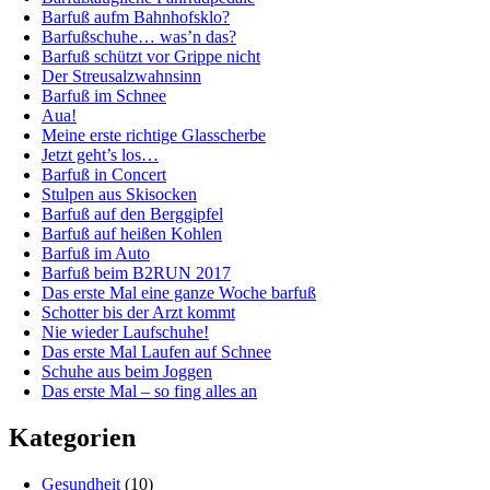
Barfuß aufm Bahnhofsklo?
Barfußschuhe… was’n das?
Barfuß schützt vor Grippe nicht
Der Streusalzwahnsinn
Barfuß im Schnee
Aua!
Meine erste richtige Glasscherbe
Jetzt geht’s los…
Barfuß in Concert
Stulpen aus Skisocken
Barfuß auf den Berggipfel
Barfuß auf heißen Kohlen
Barfuß im Auto
Barfuß beim B2RUN 2017
Das erste Mal eine ganze Woche barfuß
Schotter bis der Arzt kommt
Nie wieder Laufschuhe!
Das erste Mal Laufen auf Schnee
Schuhe aus beim Joggen
Das erste Mal – so fing alles an
Kategorien
Gesundheit
(10)