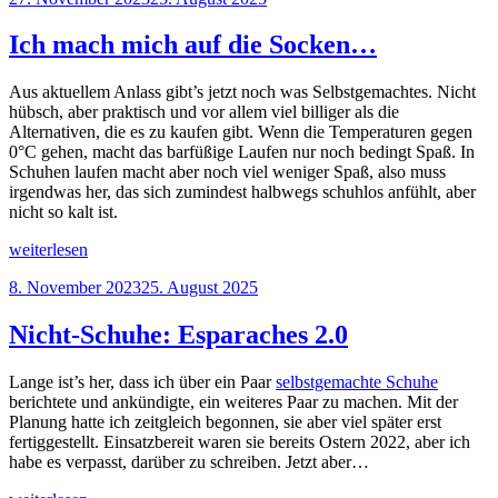
am
Schuh
draus“
Ich mach mich auf die Socken…
Aus aktuellem Anlass gibt’s jetzt noch was Selbstgemachtes. Nicht
hübsch, aber praktisch und vor allem viel billiger als die
Alternativen, die es zu kaufen gibt. Wenn die Temperaturen gegen
0°C gehen, macht das barfüßige Laufen nur noch bedingt Spaß. In
Schuhen laufen macht aber noch viel weniger Spaß, also muss
irgendwas her, das sich zumindest halbwegs schuhlos anfühlt, aber
nicht so kalt ist.
„Ich
weiterlesen
mach
Veröffentlicht
8. November 2023
25. August 2025
mich
am
auf
die
Nicht-Schuhe: Esparaches 2.0
Socken…“
Lange ist’s her, dass ich über ein Paar
selbstgemachte Schuhe
berichtete und ankündigte, ein weiteres Paar zu machen. Mit der
Planung hatte ich zeitgleich begonnen, sie aber viel später erst
fertiggestellt. Einsatzbereit waren sie bereits Ostern 2022, aber ich
habe es verpasst, darüber zu schreiben. Jetzt aber…