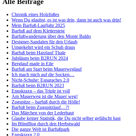
Alle Beiträge
Chronik eines Holzfußes
Wenn Du glaubst, es ist was drin, dann ist auch was drin!
Mein Barfuß-Laufjahr 2025
Barfuß auf dem Klettersteig
Barfußwanderung über den Monte Baldo
Designer-Sandalen für den Urlaub
Umgekehrt wird ein Schuh draus
Barfuß beim Harzlauf Thale
Jubiläum beim B2RUN 2024
Berglauf made in Eile
Barfuß am Start beim Mauerweglauf
Ich mach mich auf die Socken…
Nicht-Schuhe: Esparaches 2.0
Barfuß beim B2RUN 2023
Ennskraxn – das Triple ist voll
Am Mauerweg ist die Mauer weg!
Zugspitze – barfuß durch die Hölle!
Barfuß beim Zugspitzlauf…?!
Das Märchen von der Lederhaut
Glaube keiner Statistik, die Du nicht selber gefälscht hast
Im Blindflug durch den Herbstwald
Die ganze Welt ist Barfußpark
Ennskraxn 2.0