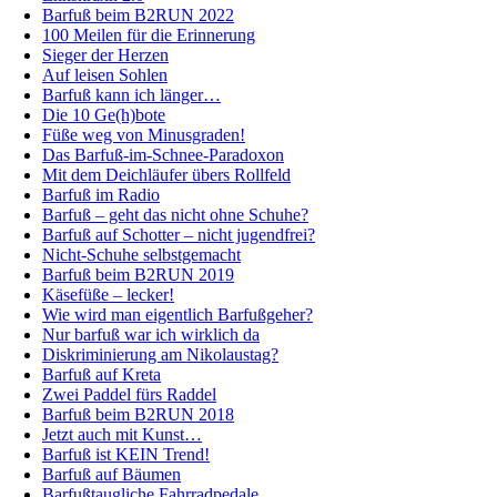
Barfuß beim B2RUN 2022
100 Meilen für die Erinnerung
Sieger der Herzen
Auf leisen Sohlen
Barfuß kann ich länger…
Die 10 Ge(h)bote
Füße weg von Minusgraden!
Das Barfuß-im-Schnee-Paradoxon
Mit dem Deichläufer übers Rollfeld
Barfuß im Radio
Barfuß – geht das nicht ohne Schuhe?
Barfuß auf Schotter – nicht jugendfrei?
Nicht-Schuhe selbstgemacht
Barfuß beim B2RUN 2019
Käsefüße – lecker!
Wie wird man eigentlich Barfußgeher?
Nur barfuß war ich wirklich da
Diskriminierung am Nikolaustag?
Barfuß auf Kreta
Zwei Paddel fürs Raddel
Barfuß beim B2RUN 2018
Jetzt auch mit Kunst…
Barfuß ist KEIN Trend!
Barfuß auf Bäumen
Barfußtaugliche Fahrradpedale