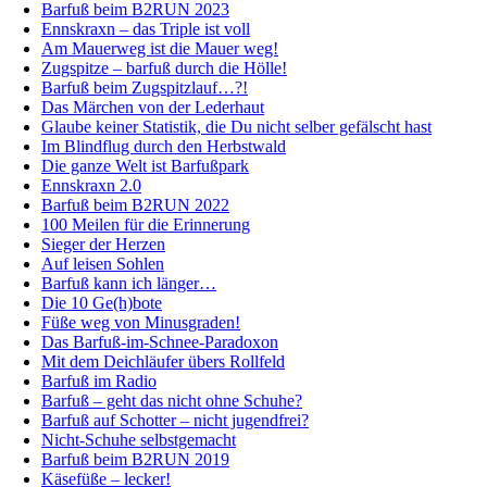
Barfuß beim B2RUN 2023
Ennskraxn – das Triple ist voll
Am Mauerweg ist die Mauer weg!
Zugspitze – barfuß durch die Hölle!
Barfuß beim Zugspitzlauf…?!
Das Märchen von der Lederhaut
Glaube keiner Statistik, die Du nicht selber gefälscht hast
Im Blindflug durch den Herbstwald
Die ganze Welt ist Barfußpark
Ennskraxn 2.0
Barfuß beim B2RUN 2022
100 Meilen für die Erinnerung
Sieger der Herzen
Auf leisen Sohlen
Barfuß kann ich länger…
Die 10 Ge(h)bote
Füße weg von Minusgraden!
Das Barfuß-im-Schnee-Paradoxon
Mit dem Deichläufer übers Rollfeld
Barfuß im Radio
Barfuß – geht das nicht ohne Schuhe?
Barfuß auf Schotter – nicht jugendfrei?
Nicht-Schuhe selbstgemacht
Barfuß beim B2RUN 2019
Käsefüße – lecker!