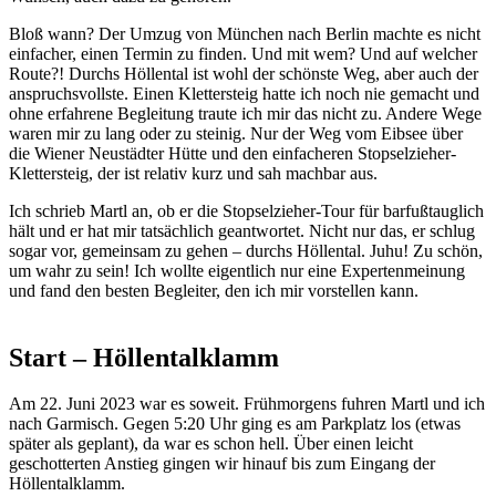
Bloß wann? Der Umzug von München nach Berlin machte es nicht
einfacher, einen Termin zu finden. Und mit wem? Und auf welcher
Route?! Durchs Höllental ist wohl der schönste Weg, aber auch der
anspruchsvollste. Einen Klettersteig hatte ich noch nie gemacht und
ohne erfahrene Begleitung traute ich mir das nicht zu. Andere Wege
waren mir zu lang oder zu steinig. Nur der Weg vom Eibsee über
die Wiener Neustädter Hütte und den einfacheren Stopselzieher-
Klettersteig, der ist relativ kurz und sah machbar aus.
Ich schrieb Martl an, ob er die Stopselzieher-Tour für barfußtauglich
hält und er hat mir tatsächlich geantwortet. Nicht nur das, er schlug
sogar vor, gemeinsam zu gehen – durchs Höllental. Juhu! Zu schön,
um wahr zu sein! Ich wollte eigentlich nur eine Expertenmeinung
und fand den besten Begleiter, den ich mir vorstellen kann.
Start – Höllentalklamm
Am 22. Juni 2023 war es soweit. Frühmorgens fuhren Martl und ich
nach Garmisch. Gegen 5:20 Uhr ging es am Parkplatz los (etwas
später als geplant), da war es schon hell. Über einen leicht
geschotterten Anstieg gingen wir hinauf bis zum Eingang der
Höllentalklamm.