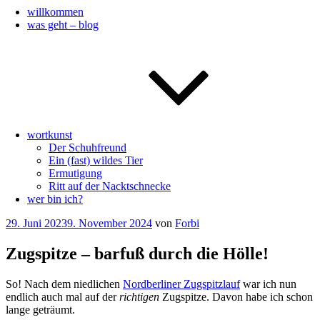
willkommen
was geht – blog
wortkunst
Der Schuhfreund
Ein (fast) wildes Tier
Ermutigung
Ritt auf der Nacktschnecke
wer bin ich?
Veröffentlicht
29. Juni 2023
9. November 2024
von
Forbi
am
Zugspitze – barfuß durch die Hölle!
So! Nach dem niedlichen
Nordberliner Zugspitzlauf
war ich nun
endlich auch mal auf der
richtigen
Zugspitze. Davon habe ich schon
lange geträumt.