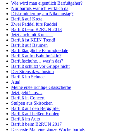
Wie wird man eigentlich Barfußgeher?
Nur barfuß war ich wirklich da
Diskriminierung am Nikolaustag?
Barfuß auf Kreta
Zwei Paddel fürs Raddel
Barfuß beim B2RUN 2018
Jetzt auch mit Kunst…
Barfuß ist KEIN Trend!
Barfuß auf Bäumen
Barfußtaugliche Fahrradpedale
Barfuß aufm Bahnhofsklo?
Barfußschuhe… was’n das?
Barfuß schützt vor Grippe nicht
Der Streusalzwahnsinn
Barfuß im Schnee
Aua!
Meine erste richtige Glasscherbe
Jetzt geht’s los…
Barfuß in Concert
Stulpen aus Skisocken
Barfuß auf den Berggipfel
Barfuß auf heißen Kohlen
Barfuß im Auto
Barfuß beim B2RUN 2017
Das erste Mal eine ganze Woche barfuß