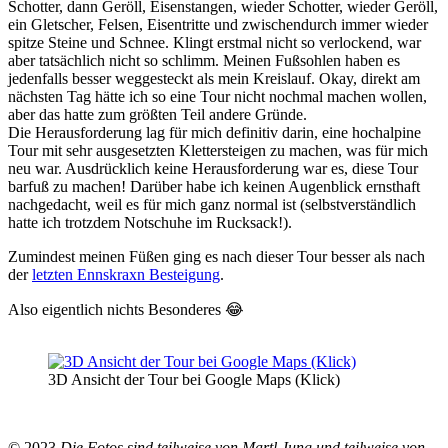
Schotter, dann Geröll, Eisenstangen, wieder Schotter, wieder Geröll,
ein Gletscher, Felsen, Eisentritte und zwischendurch immer wieder
spitze Steine und Schnee. Klingt erstmal nicht so verlockend, war
aber tatsächlich nicht so schlimm. Meinen Fußsohlen haben es
jedenfalls besser weggesteckt als mein Kreislauf. Okay, direkt am
nächsten Tag hätte ich so eine Tour nicht nochmal machen wollen,
aber das hatte zum größten Teil andere Gründe.
Die Herausforderung lag für mich definitiv darin, eine hochalpine
Tour mit sehr ausgesetzten Klettersteigen zu machen, was für mich
neu war. Ausdrücklich keine Herausforderung war es, diese Tour
barfuß zu machen! Darüber habe ich keinen Augenblick ernsthaft
nachgedacht, weil es für mich ganz normal ist (selbstverständlich
hatte ich trotzdem Notschuhe im Rucksack!).
Zumindest meinen Füßen ging es nach dieser Tour besser als nach
der
letzten Ennskraxn Besteigung
.
Also eigentlich nichts Besonderes 😂
3D Ansicht der Tour bei Google Maps (Klick)
© 2023
Die Fotos sind teilweise von Martl Jung und teilweise von