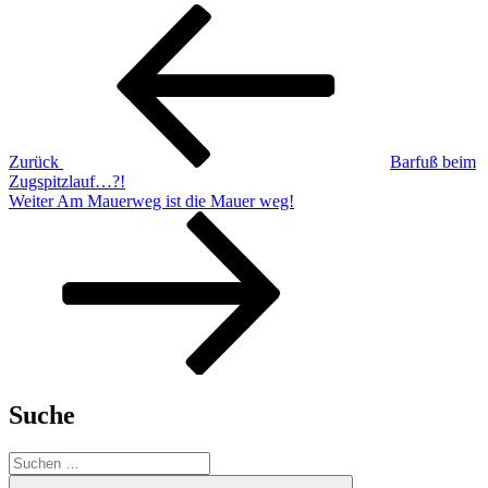
Beitragsnavigation
Vorheriger
Beitrag
Zurück
Barfuß beim
Zugspitzlauf…?!
Nächster
Weiter
Am Mauerweg ist die Mauer weg!
Beitrag
Suche
Suchen
nach:
Suchen