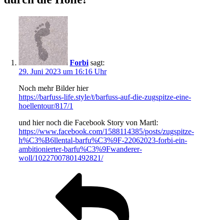
Forbi
sagt:
29. Juni 2023 um 16:16 Uhr
Noch mehr Bilder hier
https://barfuss-life.style/t/barfuss-auf-die-zugspitze-eine-
hoellentour/817/1
und hier noch die Facebook Story von Martl:
https://www.facebook.com/1588114385/posts/zugspitze-
h%C3%B6llental-barfu%C3%9F-22062023-forbi-ein-
ambitionierter-barfu%C3%9Fwanderer-
woll/10227007801492821/