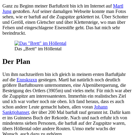
Ganz zu Beginn meiner Barfußzeit bin ich im Internet auf
Martl
Jung
gestoßen. Auf seiner damaligen Webseite konnte man Fotos
sehen, wie er barfuß auf die Zugspitze geklettert ist. Über Schotter
und Geröll, einen Gletscher und über Klettersteige, wo man über
Felsen und eingeschlagene Eisenstifte geht. Das hat mich sehr
beeindruckt.
Das „Brett“ im Höllental
Der Plan
Um ihm nachzueifern bin ich gleich in meinem ersten Barfußjahr
auf die
Ennskraxn
gestiegen. Martl hat natürlich noch deutlich
größere Barfußtouren unternommen, eine Alpenüberquerung, die
Besteigung des Ortlers (3905m) und vieles mehr. Für mich war aber
die Zugspitze am interessantesten. Immerhin ein realistisches Ziel
und ich war vorher noch nie oben. Ich fand heraus, dass es auch
schon andere Leute gemacht haben, allen voran
Johann
Sanktjohanser
, der über 200 Mal barfuß rauf gerannt ist. Dafür kam
er ins Guinness Buch der Rekorde. Nach und nach erfuhr ich von
mindestens sieben Personen, die barfuß auf der Zugspitze waren,
übers Höllental oder andere Routen. Umso mehr wuchs der
Wunsch, auch dazu zu gehören.