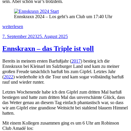
sein. Aber schön war’s trotzdem.
Ennskraxn 2024 – Los geht’s am Club um 17:40 Uhr
„Berglauf
weiterlesen
made
Veröffentlicht
7. September 2023
25. August 2025
in
am
Eile“
Ennskraxn – das Triple ist voll
Bereits in meinem ersten Barfußjahr (
2017
) bestieg ich die
Ennskraxn bei Kleinarl im Salzburger Land und kam zu meiner
großen Freude tatsächlich barfuß bis zum Gipfel. Letztes Jahr
(
2022
) wiederholte ich die Tour und kam sogar vollständig barfuß
rauf und wieder runter.
Letztes Wochenende habe ich den Gipfel zum dritten Mal barfuß
bestiegen und hatte zum dritten Mal das unverschämte Glück, dass
das Wetter genau an diesem Tag einfach phantastisch war, so dass
wir am Gipfel eine grandiose Weitsicht bei stahlend blauem Himmel
hatten.
Mit einem Kollegen zusammen ging es um 6 Uhr am Robinson
Club Amadé los: