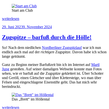
Start am Club
„Ennskraxn
weiterlesen
–
Veröffentlicht
29. Juni 2023
9. November 2024
das
am
Triple
ist
Zugspitze – barfuß durch die Hölle!
voll“
So! Nach dem niedlichen
Nordberliner Zugspitzlauf
war ich nun
endlich auch mal auf der
richtigen
Zugspitze. Davon habe ich schon
lange geträumt.
Ganz zu Beginn meiner Barfußzeit bin ich im Internet auf
Martl
Jung
gestoßen. Auf seiner damaligen Webseite konnte man Fotos
sehen, wie er barfuß auf die Zugspitze geklettert ist. Über Schotter
und Geröll, einen Gletscher und über Klettersteige, wo man über
Felsen und eingeschlagene Eisenstifte geht. Das hat mich sehr
beeindruckt.
Das „Brett“ im Höllental
„Zugspitze
weiterlesen