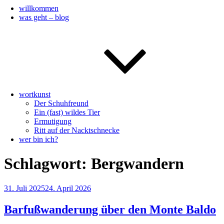
willkommen
was geht – blog
wortkunst
Der Schuhfreund
Ein (fast) wildes Tier
Ermutigung
Ritt auf der Nacktschnecke
wer bin ich?
Schlagwort:
Bergwandern
Veröffentlicht
31. Juli 2025
24. April 2026
am
Barfußwanderung über den Monte Baldo