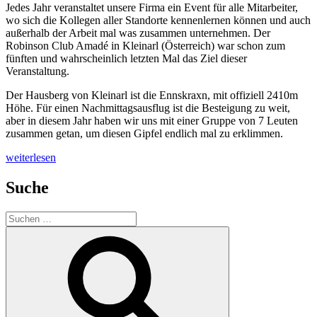
Jedes Jahr veranstaltet unsere Firma ein Event für alle Mitarbeiter,
wo sich die Kollegen aller Standorte kennenlernen können und auch
außerhalb der Arbeit mal was zusammen unternehmen. Der
Robinson Club Amadé in Kleinarl (Österreich) war schon zum
fünften und wahrscheinlich letzten Mal das Ziel dieser
Veranstaltung.
Der Hausberg von Kleinarl ist die Ennskraxn, mit offiziell 2410m
Höhe. Für einen Nachmittagsausflug ist die Besteigung zu weit,
aber in diesem Jahr haben wir uns mit einer Gruppe von 7 Leuten
zusammen getan, um diesen Gipfel endlich mal zu erklimmen.
„Barfuß
weiterlesen
auf
den
Suche
Berggipfel“
Suchen
nach:
Suchen