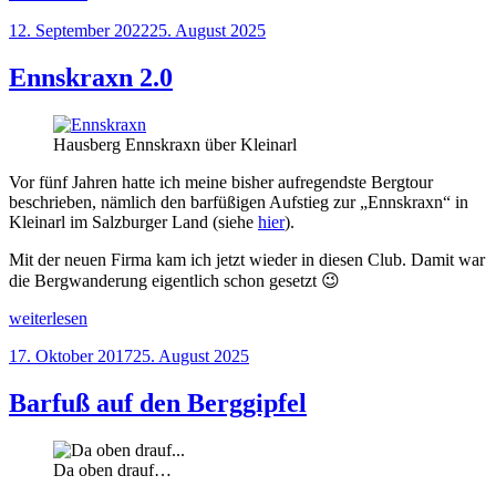
–
Veröffentlicht
12. September 2022
25. August 2025
barfuß
am
durch
die
Ennskraxn 2.0
Hölle!“
Hausberg Ennskraxn über Kleinarl
Vor fünf Jahren hatte ich meine bisher aufregendste Bergtour
beschrieben, nämlich den barfüßigen Aufstieg zur „Ennskraxn“ in
Kleinarl im Salzburger Land (siehe
hier
).
Mit der neuen Firma kam ich jetzt wieder in diesen Club. Damit war
die Bergwanderung eigentlich schon gesetzt 😉
„Ennskraxn
weiterlesen
2.0“
Veröffentlicht
17. Oktober 2017
25. August 2025
am
Barfuß auf den Berggipfel
Da oben drauf…