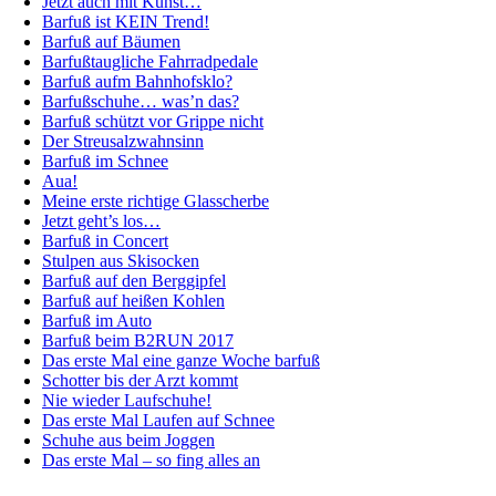
Jetzt auch mit Kunst…
Barfuß ist KEIN Trend!
Barfuß auf Bäumen
Barfußtaugliche Fahrradpedale
Barfuß aufm Bahnhofsklo?
Barfußschuhe… was’n das?
Barfuß schützt vor Grippe nicht
Der Streusalzwahnsinn
Barfuß im Schnee
Aua!
Meine erste richtige Glasscherbe
Jetzt geht’s los…
Barfuß in Concert
Stulpen aus Skisocken
Barfuß auf den Berggipfel
Barfuß auf heißen Kohlen
Barfuß im Auto
Barfuß beim B2RUN 2017
Das erste Mal eine ganze Woche barfuß
Schotter bis der Arzt kommt
Nie wieder Laufschuhe!
Das erste Mal Laufen auf Schnee
Schuhe aus beim Joggen
Das erste Mal – so fing alles an