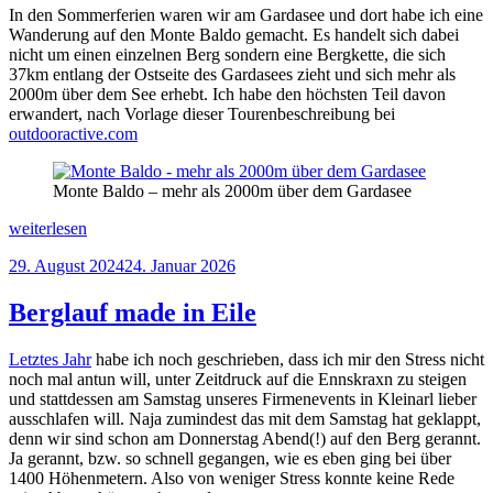
In den Sommerferien waren wir am Gardasee und dort habe ich eine
Wanderung auf den Monte Baldo gemacht. Es handelt sich dabei
nicht um einen einzelnen Berg sondern eine Bergkette, die sich
37km entlang der Ostseite des Gardasees zieht und sich mehr als
2000m über dem See erhebt. Ich habe den höchsten Teil davon
erwandert, nach Vorlage dieser Tourenbeschreibung bei
outdooractive.com
Monte Baldo – mehr als 2000m über dem Gardasee
„Barfußwanderung
weiterlesen
über
Veröffentlicht
29. August 2024
24. Januar 2026
den
am
Monte
Baldo“
Berglauf made in Eile
Letztes Jahr
habe ich noch geschrieben, dass ich mir den Stress nicht
noch mal antun will, unter Zeitdruck auf die Ennskraxn zu steigen
und stattdessen am Samstag unseres Firmenevents in Kleinarl lieber
ausschlafen will. Naja zumindest das mit dem Samstag hat geklappt,
denn wir sind schon am Donnerstag Abend(!) auf den Berg gerannt.
Ja gerannt, bzw. so schnell gegangen, wie es eben ging bei über
1400 Höhenmetern. Also von weniger Stress konnte keine Rede