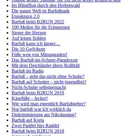
Im Blindflug durch den Herbstwald
Die ganze Welt ist Barfußpark
Ennskraxn 2.0
Barfuß beim B2RUN 2022
100 Meilen für die Erinnerung
Sieger der Herzen
Auf leisen Sohlen
Barfuß kann ich länger…
Die 10 Ge(h)bote
Füße weg von Minusgraden!
Das Barfuß-im-Schnee-Paradoxon
Mit dem Deichläufer übers Rollfeld
Barfuß im Radio
Barfuß – geht das nicht ohne Schuhe?
Barfuß auf Schotter – nicht jugendfrei?
Nicht-Schuhe selbstgemacht
Barfuß beim B2RUN 2019
Käsefüße – lecker!
Wie wird man eigentlich Barfußgeher?
Nur barfuß war ich wirklich da
Diskriminierung am Nikolaustag?
Barfuß auf Kreta
Zwei Paddel fürs Raddel
Barfuß beim B2RUN 2018