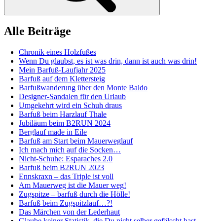
Alle Beiträge
Chronik eines Holzfußes
Wenn Du glaubst, es ist was drin, dann ist auch was drin!
Mein Barfuß-Laufjahr 2025
Barfuß auf dem Klettersteig
Barfußwanderung über den Monte Baldo
Designer-Sandalen für den Urlaub
Umgekehrt wird ein Schuh draus
Barfuß beim Harzlauf Thale
Jubiläum beim B2RUN 2024
Berglauf made in Eile
Barfuß am Start beim Mauerweglauf
Ich mach mich auf die Socken…
Nicht-Schuhe: Esparaches 2.0
Barfuß beim B2RUN 2023
Ennskraxn – das Triple ist voll
Am Mauerweg ist die Mauer weg!
Zugspitze – barfuß durch die Hölle!
Barfuß beim Zugspitzlauf…?!
Das Märchen von der Lederhaut
Glaube keiner Statistik, die Du nicht selber gefälscht hast