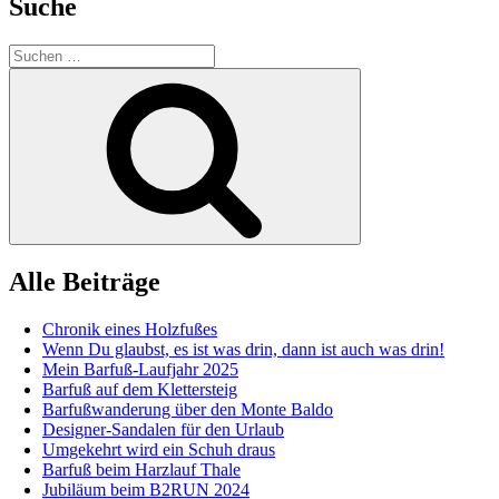
Suche
Schuh
draus“
Suchen
nach:
Suchen
Alle Beiträge
Chronik eines Holzfußes
Wenn Du glaubst, es ist was drin, dann ist auch was drin!
Mein Barfuß-Laufjahr 2025
Barfuß auf dem Klettersteig
Barfußwanderung über den Monte Baldo
Designer-Sandalen für den Urlaub
Umgekehrt wird ein Schuh draus
Barfuß beim Harzlauf Thale
Jubiläum beim B2RUN 2024