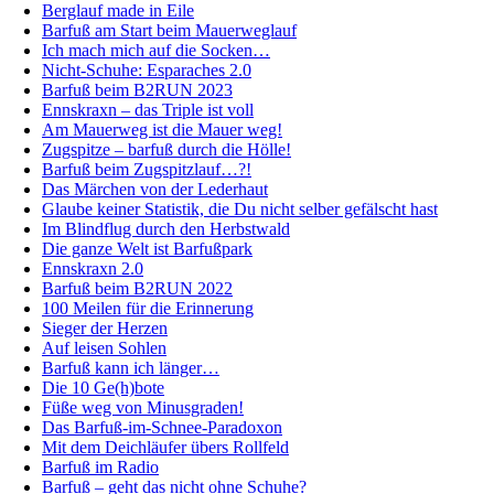
Berglauf made in Eile
Barfuß am Start beim Mauerweglauf
Ich mach mich auf die Socken…
Nicht-Schuhe: Esparaches 2.0
Barfuß beim B2RUN 2023
Ennskraxn – das Triple ist voll
Am Mauerweg ist die Mauer weg!
Zugspitze – barfuß durch die Hölle!
Barfuß beim Zugspitzlauf…?!
Das Märchen von der Lederhaut
Glaube keiner Statistik, die Du nicht selber gefälscht hast
Im Blindflug durch den Herbstwald
Die ganze Welt ist Barfußpark
Ennskraxn 2.0
Barfuß beim B2RUN 2022
100 Meilen für die Erinnerung
Sieger der Herzen
Auf leisen Sohlen
Barfuß kann ich länger…
Die 10 Ge(h)bote
Füße weg von Minusgraden!
Das Barfuß-im-Schnee-Paradoxon
Mit dem Deichläufer übers Rollfeld
Barfuß im Radio
Barfuß – geht das nicht ohne Schuhe?