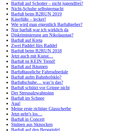
Barfuß auf Schotter – nicht jugendfrei?
Nicht-Schuhe selbstgemacht
Barfuß beim B2RUN 2019
Käsefüße – lecker!
Wie wird man eigentlich Barfußgeher?
Nur barfuß war ich wirklich da
Diskriminierung am Nikolaustag?
Barfuß auf Kreta
Zwei Paddel fürs Raddel
Barfuß beim B2RUN 2018
Jetzt auch mit Kunst…
Barfuß ist KEIN Trend!
Barfuß auf Bäumen
Barfußtaugliche Fahrradpedale
Barfuß aufm Bahnhofsklo?
Barfußschuhe… was’n das?
Barfuß schützt vor Grippe nicht
Der Streusalzwahnsinn
Barfuß im Schnee
Aua!
Meine erste richtige Glasscherbe
Jetzt geht’s los…
Barfuß in Concert
Stulpen aus Skisocken
Barfuß auf den Berggipfel