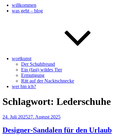
willkommen
was geht – blog
wortkunst
Der Schuhfreund
Ein (fast) wildes Tier
Ermutigung
Ritt auf der Nacktschnecke
wer bin ich?
Schlagwort:
Lederschuhe
Veröffentlicht
24. Juli 2025
27. August 2025
am
Designer-Sandalen für den Urlaub