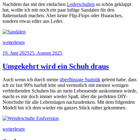
Nachdem das mit den einfachen
Lederschuhen
so schön geklappt
hat, wollte ich mir noch ein paar luftige Sandalen für den
Italienurlaub machen. Aber keine Flip-Flops oder Huaraches,
sondern etwas edler aus Leder.
„Designer-
weiterlesen
Sandalen
Veröffentlicht
19. Juni 2025
25. August 2025
für
am
den
Urlaub“
Umgekehrt wird ein Schuh draus
Auch wenn ich durch meine
überflüssige Statistik
gelernt habe, dass
ich zu fast 99% barfuß lebe und vermutlich mit meinen wenigen
verbleibenden Schuhen bis an mein Lebensende auskommen würde,
macht es mir doch immer wieder Spaß, über die perfekten DIY-
Notschuhe für alle Lebenslagen nachzudenken. Mit dem folgenden
Modell bin ich dem wieder ein ganzes Stück näher gekommen.
„Umgekehrt
weiterlesen
wird
ein