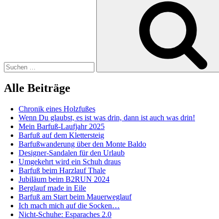
ohne
nach:
Schuhe?“
Alle Beiträge
Chronik eines Holzfußes
Wenn Du glaubst, es ist was drin, dann ist auch was drin!
Mein Barfuß-Laufjahr 2025
Barfuß auf dem Klettersteig
Barfußwanderung über den Monte Baldo
Designer-Sandalen für den Urlaub
Umgekehrt wird ein Schuh draus
Barfuß beim Harzlauf Thale
Jubiläum beim B2RUN 2024
Berglauf made in Eile
Barfuß am Start beim Mauerweglauf
Ich mach mich auf die Socken…
Nicht-Schuhe: Esparaches 2.0