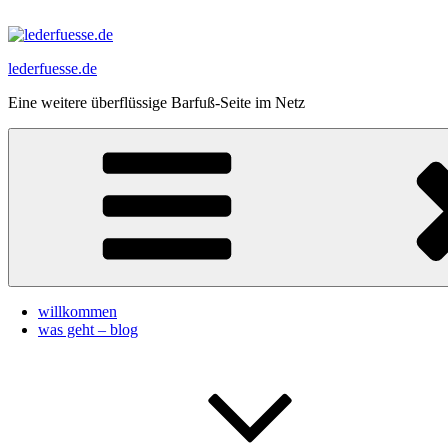
Zum
Inhalt
springen
lederfuesse.de
Eine weitere überflüssige Barfuß-Seite im Netz
willkommen
was geht – blog