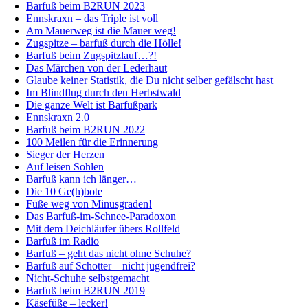
Barfuß beim B2RUN 2023
Ennskraxn – das Triple ist voll
Am Mauerweg ist die Mauer weg!
Zugspitze – barfuß durch die Hölle!
Barfuß beim Zugspitzlauf…?!
Das Märchen von der Lederhaut
Glaube keiner Statistik, die Du nicht selber gefälscht hast
Im Blindflug durch den Herbstwald
Die ganze Welt ist Barfußpark
Ennskraxn 2.0
Barfuß beim B2RUN 2022
100 Meilen für die Erinnerung
Sieger der Herzen
Auf leisen Sohlen
Barfuß kann ich länger…
Die 10 Ge(h)bote
Füße weg von Minusgraden!
Das Barfuß-im-Schnee-Paradoxon
Mit dem Deichläufer übers Rollfeld
Barfuß im Radio
Barfuß – geht das nicht ohne Schuhe?
Barfuß auf Schotter – nicht jugendfrei?
Nicht-Schuhe selbstgemacht
Barfuß beim B2RUN 2019
Käsefüße – lecker!