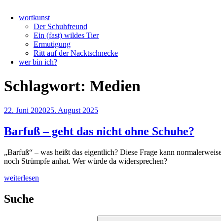
wortkunst
Der Schuhfreund
Ein (fast) wildes Tier
Ermutigung
Ritt auf der Nacktschnecke
wer bin ich?
Schlagwort:
Medien
Veröffentlicht
22. Juni 2020
25. August 2025
am
Barfuß – geht das nicht ohne Schuhe?
„Barfuß“ – was heißt das eigentlich? Diese Frage kann normalerweis
noch Strümpfe anhat. Wer würde da widersprechen?
„Barfuß
weiterlesen
–
geht
Suche
das
nicht
Suchen