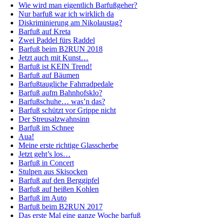
Wie wird man eigentlich Barfußgeher?
Nur barfuß war ich wirklich da
Diskriminierung am Nikolaustag?
Barfuß auf Kreta
Zwei Paddel fürs Raddel
Barfuß beim B2RUN 2018
Jetzt auch mit Kunst…
Barfuß ist KEIN Trend!
Barfuß auf Bäumen
Barfußtaugliche Fahrradpedale
Barfuß aufm Bahnhofsklo?
Barfußschuhe… was’n das?
Barfuß schützt vor Grippe nicht
Der Streusalzwahnsinn
Barfuß im Schnee
Aua!
Meine erste richtige Glasscherbe
Jetzt geht’s los…
Barfuß in Concert
Stulpen aus Skisocken
Barfuß auf den Berggipfel
Barfuß auf heißen Kohlen
Barfuß im Auto
Barfuß beim B2RUN 2017
Das erste Mal eine ganze Woche barfuß